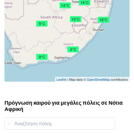
14°C
14°C
13°C
18°C
9°C
4°C
9°C
Leaflet
| Map data ©
OpenStreetMap
contributors
Πρόγνωση καιρού για μεγάλες πόλεις σε Νότια
Αφρική