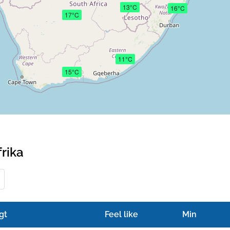
13°C
16°C
17°C
11°C
15°C
frika
gt
Feel like
Min