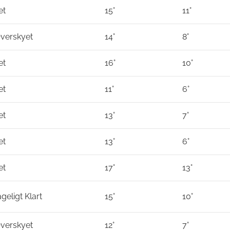
et
15°
11°
Overskyet
14°
8°
et
16°
10°
et
11°
6°
et
13°
7°
et
13°
6°
et
17°
13°
eligt Klart
15°
10°
Overskyet
12°
7°