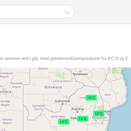
live varmere end i går, med gennemsnitstemperaturer fra 6°C til 25°C.
15°C
12°C
14°C
13°C