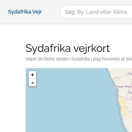
Sydafrika Vejr
Sydafrika vejrkort
Vejret de fleste steder i Sydafrika i dag forventes at b
+
-