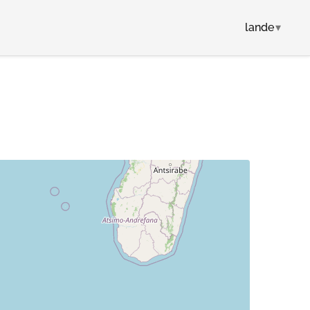
lande
▾