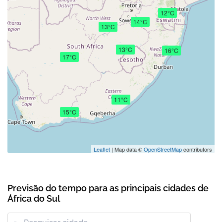
12°C
14°C
13°C
13°C
16°C
17°C
11°C
15°C
Leaflet
| Map data ©
OpenStreetMap
contributors
Previsão do tempo para as principais cidades de
África do Sul