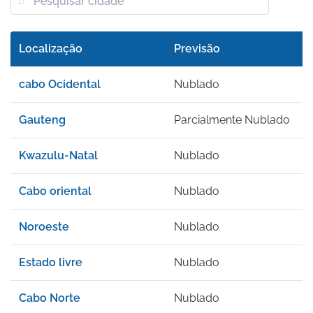
Localização
Previsão
F
cabo Ocidental
Nublado
1
Gauteng
Parcialmente Nublado
1
Kwazulu-Natal
Nublado
1
Cabo oriental
Nublado
1
Noroeste
Nublado
1
Estado livre
Nublado
1
Cabo Norte
Nublado
1