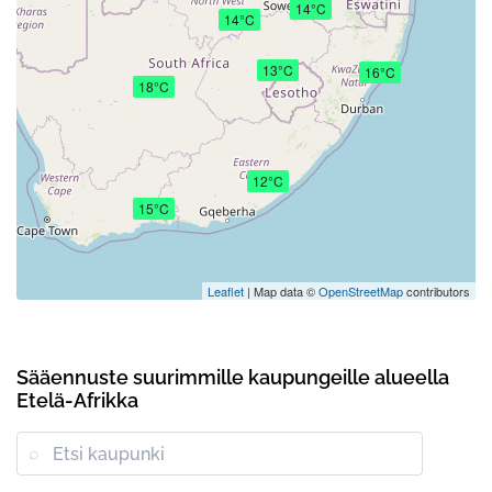
14°C
14°C
13°C
16°C
18°C
12°C
15°C
Leaflet
| Map data ©
OpenStreetMap
contributors
Sääennuste suurimmille kaupungeille alueella
Etelä-Afrikka