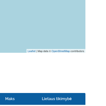
Leaflet
| Map data ©
OpenStreetMap
contributors
Maks
Lietaus tikimybė