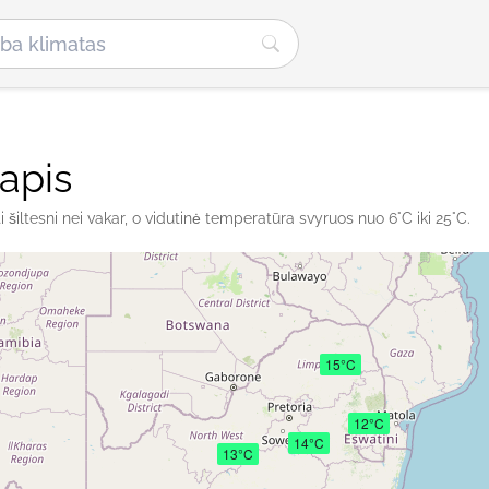
lapis
 šiltesni nei vakar, o vidutinė temperatūra svyruos nuo 6°C iki 25°C.
15°C
12°C
14°C
13°C