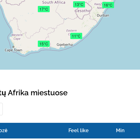
13°C
16°C
17°C
11°C
15°C
tų Afrika miestuose
ozė
Feel like
Min