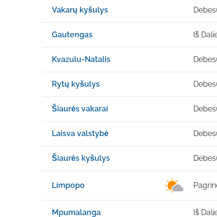
Vakarų kyšulys
Debes
Gautengas
Iš Dal
Kvazulu-Natalis
Debes
Rytų kyšulys
Debes
Šiaurės vakarai
Debes
Laisva valstybė
Debes
Šiaurės kyšulys
Debes
Limpopo
Pagrin
Mpumalanga
Iš Dal