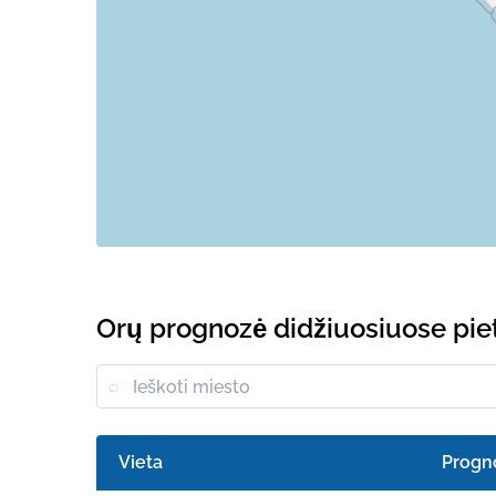
Orų prognozė didžiuosiuose pie
Vieta
Progn