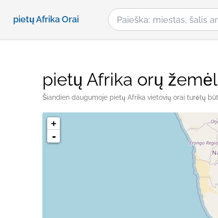
pietų Afrika Orai
pietų Afrika orų žemė
Šiandien daugumoje pietų Afrika vietovių orai turėtų būti
+
-