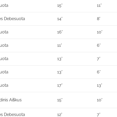
uota
15°
11°
ies Debesuota
14°
8°
uota
16°
10°
uota
11°
6°
uota
13°
7°
uota
13°
6°
uota
17°
13°
dinis Aiškus
15°
10°
ies Debesuota
12°
7°