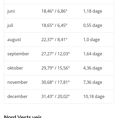
juni
18,46° / 6,86°
1,18 dage
juli
18,65° / 6,45°
0,55 dage
august
22,37° / 8,41°
1,0 dage
september
27,27° / 12,03°
1,64 dage
oktober
29,79° / 15,56°
4,36 dage
november
30,68° / 17,81°
7,36 dage
december
31,43° / 20,02°
10,18 dage
Nord Vests vejr