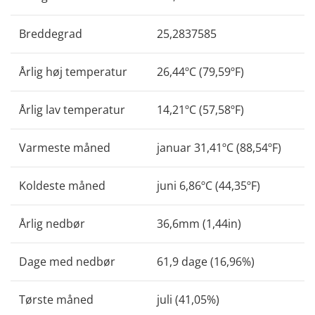
Breddegrad
25,2837585
Årlig høj temperatur
26,44ºC (79,59ºF)
Årlig lav temperatur
14,21ºC (57,58ºF)
Varmeste måned
januar 31,41ºC (88,54ºF)
Koldeste måned
juni 6,86ºC (44,35ºF)
Årlig nedbør
36,6mm (1,44in)
Dage med nedbør
61,9 dage (16,96%)
Tørste måned
juli (41,05%)