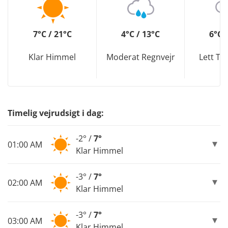
7°C / 21°C
4°C / 13°C
6°C 
Klar Himmel
Moderat Regnvejr
Lett To
Timelig vejrudsigt i dag:
-2° /
7°
01:00 AM
Klar Himmel
-3° /
7°
02:00 AM
Klar Himmel
-3° /
7°
03:00 AM
Klar Himmel