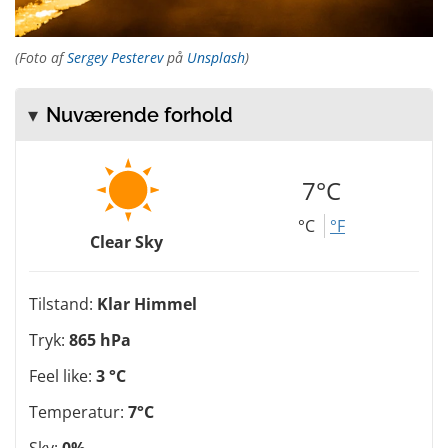
(Foto af
Sergey Pesterev
på
Unsplash
)
Nuværende forhold
7°C
°C
°F
Clear Sky
Tilstand:
Klar Himmel
Tryk:
865 hPa
Feel like:
3 °C
Temperatur:
7°C
Sky:
0%