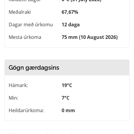
Meðalraki
67,67%
Dagar með úrkomu
12 daga
Mesta úrkoma
75 mm (10 August 2026)
Gögn gærdagsins
Hámark:
19°C
Min:
7°C
Heildarúrkoma:
0 mm