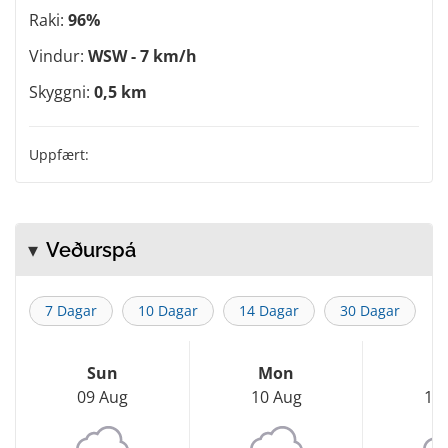
Raki:
96%
Vindur:
WSW - 7 km/h
Skyggni:
0,5 km
Uppfært:
Veðurspá
7 Dagar
10 Dagar
14 Dagar
30 Dagar
Sun
Mon
T
09 Aug
10 Aug
11