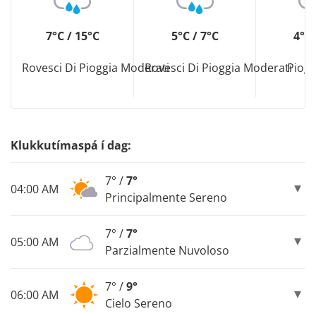
7°C / 15°C
5°C / 7°C
4°C 
Rovesci Di Pioggia Moderati
Rovesci Di Pioggia Moderati
Piogg
Klukkutímaspá í dag:
7° /
7°
04:00 AM
Principalmente Sereno
7° /
7°
05:00 AM
Parzialmente Nuvoloso
7° /
9°
06:00 AM
Cielo Sereno