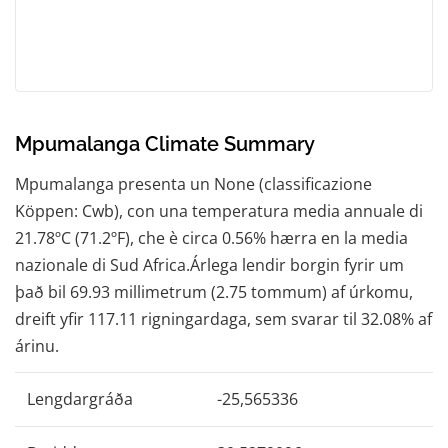
Mpumalanga Climate Summary
Mpumalanga presenta un None (classificazione
Köppen: Cwb), con una temperatura media annuale di
21.78ºC (71.2ºF), che è circa 0.56% hærra en la media
nazionale di Sud Africa.Árlega lendir borgin fyrir um
það bil 69.93 millimetrum (2.75 tommum) af úrkomu,
dreift yfir 117.11 rigningardaga, sem svarar til 32.08% af
árinu.
Lengdargráða
-25,565336