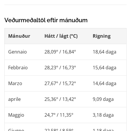
Veðurmeðaltöl eftir mánuðum
Mánuður
Hátt / lágt (°C)
Rigning
Gennaio
28,09° / 16,84°
18,64 daga
Febbraio
28,23° / 16,73°
15,64 daga
Marzo
27,67° / 15,72°
14,64 daga
aprile
25,36° / 13,42°
9,09 daga
Maggio
24,7° / 11,35°
3,18 daga
Giugno
22,58° / 8,59°
1,18 daga