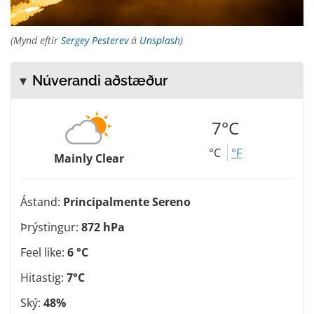
(Mynd eftir
Sergey Pesterev
á
Unsplash
)
Núverandi aðstæður
7°C
°C
°F
Mainly Clear
Ástand:
Principalmente Sereno
Þrýstingur:
872 hPa
Feel like:
6 °C
Hitastig:
7°C
Ský:
48%