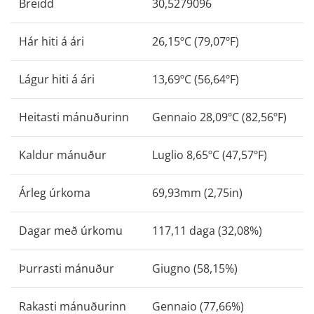
Breidd
30,5279096
Hár hiti á ári
26,15ºC (79,07ºF)
Lágur hiti á ári
13,69ºC (56,64ºF)
Heitasti mánuðurinn
Gennaio 28,09ºC (82,56ºF)
Kaldur mánuður
Luglio 8,65ºC (47,57ºF)
Árleg úrkoma
69,93mm (2,75in)
Dagar með úrkomu
117,11 daga (32,08%)
Þurrasti mánuður
Giugno (58,15%)
Rakasti mánuðurinn
Gennaio (77,66%)