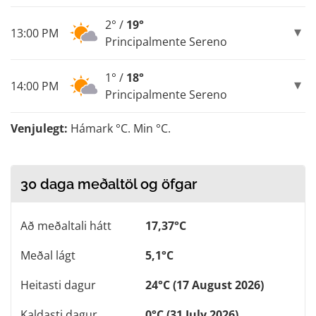
2° /
19°
13:00 PM
Principalmente Sereno
1° /
18°
14:00 PM
Principalmente Sereno
Venjulegt:
Hámark °C. Min °C.
30 daga meðaltöl og öfgar
Að meðaltali hátt
17,37°C
Meðal lágt
5,1°C
Heitasti dagur
24°C (17 August 2026)
Kaldasti dagur
0°C (31 July 2026)