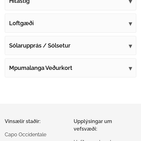
Hitastig
Loftgæði
Sólarupprás / Sólsetur
Mpumalanga Veðurkort
Vinsælir staðir:
Upplýsingar um
vefsvæði:
Capo Occidentale